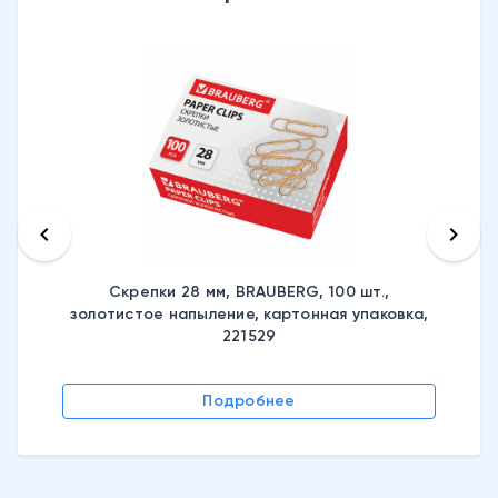
keyboard_arrow_left
keyboard_arrow_right
Скрепки 28 мм, BRAUBERG, 100 шт.,
золотистое напыление, картонная упаковка,
221529
Подробнее