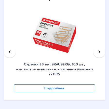
keyboard_arrow_left
keyboard_arrow_right
Скрепки 28 мм, BRAUBERG, 100 шт.,
золотистое напыление, картонная упаковка,
221529
Подробнее