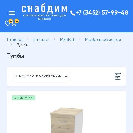
menu
+7 (3452) 57-99-48
комплексные поставки для
бизнеса
0
0
keyboard_arrow_right
keyboard_arrow_right
keyboard_arrow_right
Главная
Каталог
МЕБЕЛЬ
Мебель офисная
keyboard_arrow_right
Тумбы
Тумбы
expand_more
Сначала популярные
В наличии