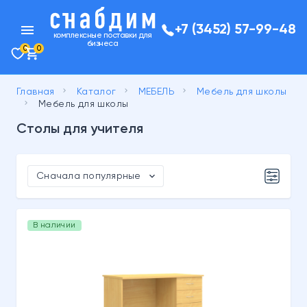
menu
+7 (3452) 57-99-48
комплексные поставки для
бизнеса
0
0
keyboard_arrow_right
keyboard_arrow_right
keyboard_arrow_right
Главная
Каталог
МЕБЕЛЬ
Мебель для школы
keyboard_arrow_right
Мебель для школы
Столы для учителя
expand_more
Сначала популярные
В наличии