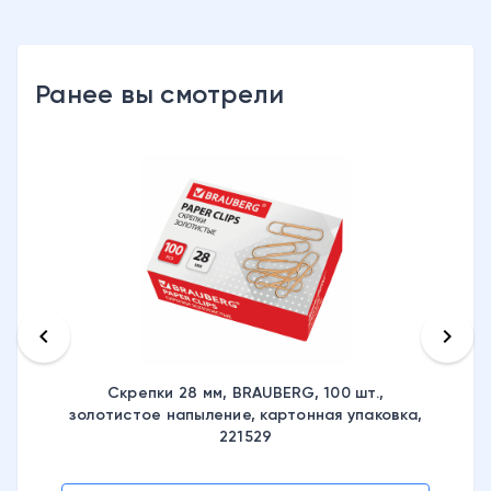
Ранее вы смотрели
keyboard_arrow_left
keyboard_arrow_right
Скрепки 28 мм, BRAUBERG, 100 шт.,
золотистое напыление, картонная упаковка,
221529