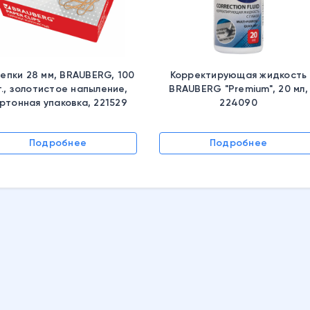
Корректирующая жидкость
Бумага офисная А4, 80 г/м
BRAUBERG "Premium", 20 мл,
500 л., марка С, СНЕГУРОЧК
224090
Россия, белизна 96%, 146
(CIE),110071
Подробнее
Подробнее