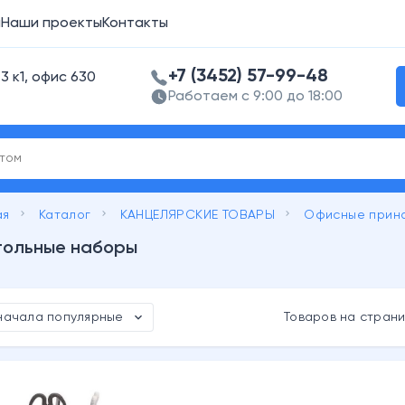
а
Наши проекты
Контакты
+7 (3452) 57-99-48
3 к1, офис 630
Работаем с 9:00 до 18:00
keyboard_arrow_right
keyboard_arrow_right
keyboard_arrow_right
ая
Каталог
КАНЦЕЛЯРСКИЕ ТОВАРЫ
Офисные прин
тольные наборы
expand_more
начала популярные
Товаров на стран