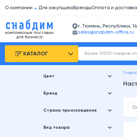
О компании
Для закупщика
Бренды
Оплата и доставк
г. Тюмень, Республики, 14
sales@snabdim-office.ru
комплексные поставки
для бизнеса
КАТАЛОГ
Главн
expand_more
Цвет
Нас
expand_more
черный
Бренд
С
expand_more
DOLCE COSTO
Страна происхождения
expand_more
Китай
Вид товара