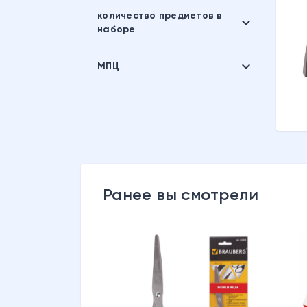
Органайзер настольный
количество предметов в
expand_more
наборе
expand_more
13
МПЦ
от
до
530
530
Ранее вы смотрели