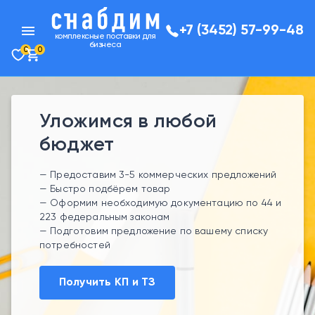
menu
+7 (3452) 57-99-48
комплексные поставки для
бизнеса
0
0
Уложимся в любой
бюджет
— Предоставим 3-5 коммерческих предложений
— Быстро подбёрем товар
— Оформим необходимую документацию по 44 и
223 федеральным законам
— Подготовим предложение по вашему списку
потребностей
Получить КП и ТЗ