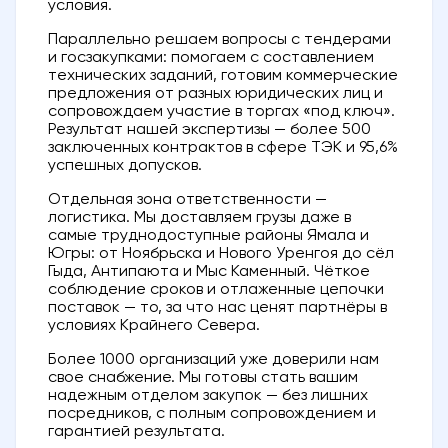
условия.
Параллельно решаем вопросы с тендерами
и госзакупками: помогаем с составлением
технических заданий, готовим коммерческие
предложения от разных юридических лиц и
сопровождаем участие в торгах «под ключ».
Результат нашей экспертизы — более 500
заключенных контрактов в сфере ТЭК и 95,6%
успешных допусков.
Отдельная зона ответственности —
логистика. Мы доставляем грузы даже в
самые труднодоступные районы Ямала и
Югры: от Ноябрьска и Нового Уренгоя до сёл
Гыда, Антипаюта и Мыс Каменный. Чёткое
соблюдение сроков и отлаженные цепочки
поставок — то, за что нас ценят партнёры в
условиях Крайнего Севера.
Более 1000 организаций уже доверили нам
свое снабжение. Мы готовы стать вашим
надежным отделом закупок — без лишних
посредников, с полным сопровождением и
гарантией результата.