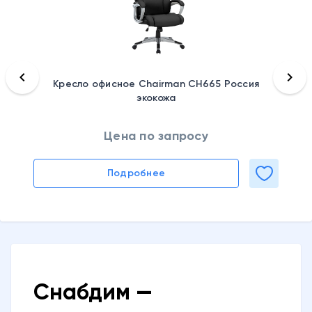
keyboard_arrow_left
keyboard_arrow_right
Кресло офисное Chairman CH665 Россия
экокожа
Цена по запросу
Подробнее
Снабдим —