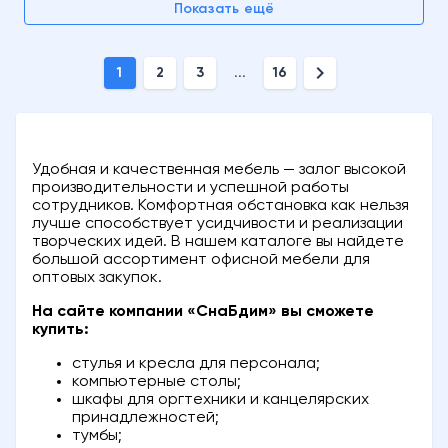
Показать ещё
chevron_right
1
2
3
...
16
Удобная и качественная мебель — залог высокой
производительности и успешной работы
сотрудников. Комфортная обстановка как нельзя
лучше способствует усидчивости и реализации
творческих идей. В нашем каталоге вы найдете
большой ассортимент офисной мебели для
оптовых закупок.
На сайте компании «СнаБдим» вы сможете
купить:
стулья и кресла для персонала;
компьютерные столы;
шкафы для оргтехники и канцелярских
принадлежностей;
тумбы;