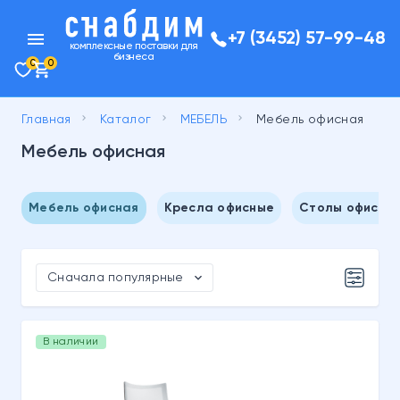
menu
+7 (3452) 57-99-48
комплексные поставки для
бизнеса
0
0
keyboard_arrow_right
keyboard_arrow_right
keyboard_arrow_right
Главная
Каталог
МЕБЕЛЬ
Мебель офисная
Мебель офисная
Мебель офисная
Кресла офисные
Столы офисны
expand_more
Сначала популярные
В наличии