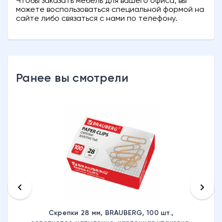
Чтобы заказать мебель для вашего офиса, вы
можете воспользоваться специальной формой на
сайте либо связаться с нами по телефону.
Ранее вы смотрели
keyboard_arrow_left
keyboard_arrow_right
Скрепки 28 мм, BRAUBERG, 100 шт.,