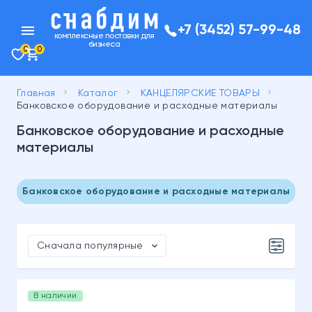
menu
+7 (3452) 57-99-48
комплексные поставки для
бизнеса
0
0
keyboard_arrow_right
keyboard_arrow_right
keyboard_arrow_right
Главная
Каталог
КАНЦЕЛЯРСКИЕ ТОВАРЫ
Банковское оборудование и расходные материалы
Банковское оборудование и расходные
материалы
Банковское оборудование и расходные материалы
expand_more
Сначала популярные
В наличии