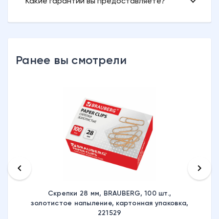
Какие гарантии вы предоставляете?
Ранее вы смотрели
keyboard_arrow_left
keyboard_arrow_right
Скрепки 28 мм, BRAUBERG, 100 шт.,
золотистое напыление, картонная упаковка,
221529