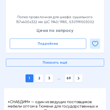
Полка проволочная для шкафа сушильного
157x400x322 мм ШС 1940/1985, S30799003002
Цена по запросу
Подробнее
Показать ещё
chevron_right
1
2
3
...
69
«СНАБДИМ» — один из ведущих поставщиков
мебели оптом в Тюмени для государственных и