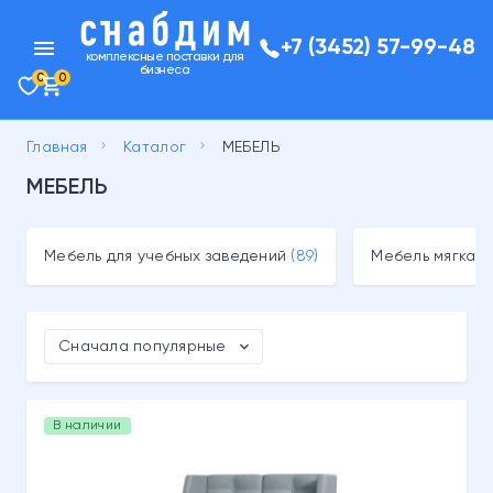
menu
+7 (3452) 57-99-48
комплексные поставки для
бизнеса
0
0
keyboard_arrow_right
keyboard_arrow_right
Главная
Каталог
МЕБЕЛЬ
МЕБЕЛЬ
Мебель для учебных заведений
(89)
Мебель мягкая
(
expand_more
Сначала популярные
В наличии