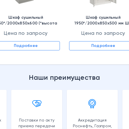
Шкаф сушильный
Шкаф сушильный
50*/2000x850x600 (*высота
1950*/2000x850x500 мм 
 фланца) мм ШС Циклон 1985,
Ветерок 1940 (без полок)
Цена по запросу
Цена по запросу
S30799015002
S30799021002
Подробнее
Подробнее
Наши преимущества
х
Поставки по акту
Аккредитация
приема передачи
Роснефть, Газпром,