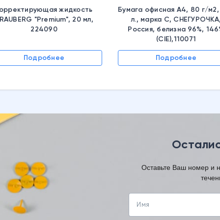
орректирующая жидкость
Бумага офисная А4, 80 г/м2,
RAUBERG "Premium", 20 мл,
л., марка С, СНЕГУРОЧКА
224090
Россия, белизна 96%, 14
(CIE),110071
Подробнее
Подробнее
Осталис
Оставьте Ваш номер и 
течен
Имя