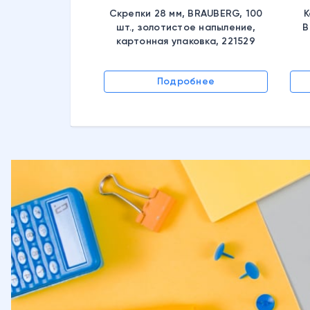
Скрепки 28 мм, BRAUBERG, 100
К
шт., золотистое напыление,
B
картонная упаковка, 221529
Подробнее
обнее