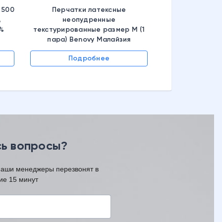
 500
Перчатки латексные
,
неопудренные
6%
текстурированные размер M (1
пара) Benovy Малайзия
Подробнее
Подр
ь вопросы?
наши менеджеры перезвонят в
ие 15 минут