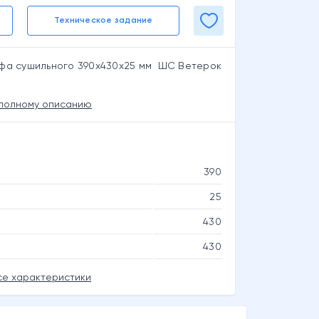
Техническое задание
афа сушильного 390x430x25 мм ШС Ветерок
 полному описанию
390
25
430
430
се характеристики