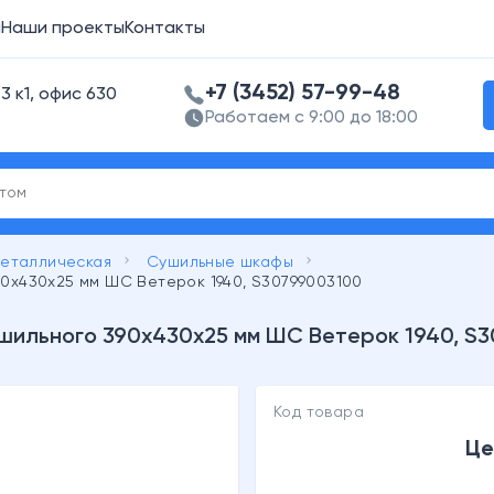
а
Наши проекты
Контакты
+7 (3452) 57-99-48
3 к1, офис 630
Работаем с 9:00 до 18:00
keyboard_arrow_right
keyboard_arrow_right
металлическая
Cушильные шкафы
0x430x25 мм ШС Ветерок 1940, S30799003100
шильного 390x430x25 мм ШС Ветерок 1940, S
Код товара
Це