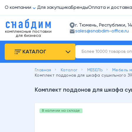
О компании
Для закупщика
Бренды
Оплата и доставк
г. Тюмень, Республики, 14
sales@snabdim-office.ru
комплексные поставки
для бизнеса
КАТАЛОГ
keyboard_arrow_right
keyboard_arrow_right
keyboard_arrow_right
Главная
Каталог
МЕБЕЛЬ
Мебель 
Комплект поддонов для шкафа сушильного 39
Комплект поддонов для шкафа су
В наличии на складе