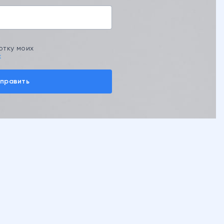
отку моих
х
править