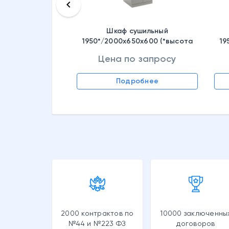
keyboard_arrow_left
Шкаф сушильный
1950*/2000x650x600 (*высота
19
без фланца) мм ШС Циклон 1965,
без
Цена по запросу
S30799011002
 запросу
Подробнее
обнее
2000 контрактов по
10000 заключенны
№44 и №223 ФЗ
договоров