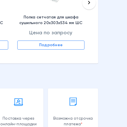
keyboard_arrow_right
Полка сетчатая для шкафа
ШС
сушильного 20x303x534 мм ШС
,
Циклон 1965, S30799002002
Цена по запросу
Цена по
Подробнее
Подр
Поставка через
Возможна отсрочка
онлайн-площадки
платежа