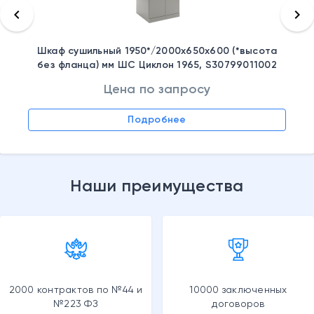
keyboard_arrow_left
keyboard_arrow_right
Шкаф сушильный 1950*/2000x650x600 (*высота
без фланца) мм ШС Циклон 1965, S30799011002
Цена по запросу
Подробнее
Наши преимущества
2000 контрактов по №44 и
10000 заключенных
№223 ФЗ
договоров