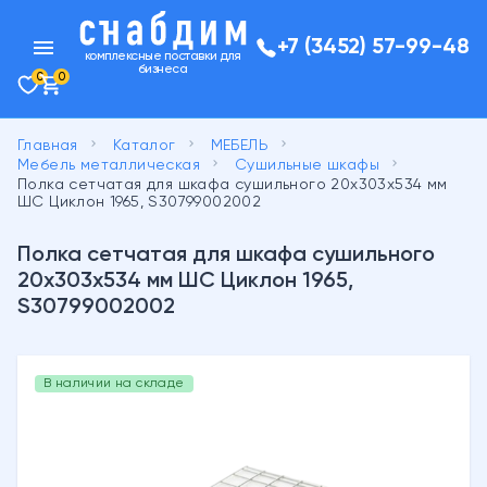
menu
+7 (3452) 57-99-48
комплексные поставки для
бизнеса
0
0
keyboard_arrow_right
keyboard_arrow_right
keyboard_arrow_right
Главная
Каталог
МЕБЕЛЬ
keyboard_arrow_right
keyboard_arrow_right
Мебель металлическая
Cушильные шкафы
Полка сетчатая для шкафа сушильного 20x303x534 мм
ШС Циклон 1965, S30799002002
Полка сетчатая для шкафа сушильного
20x303x534 мм ШС Циклон 1965,
S30799002002
В наличии на складе