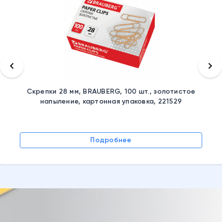
keyboard_arrow_left
keyboard_arrow_right
Скрепки 28 мм, BRAUBERG, 100 шт., золотистое
напыление, картонная упаковка, 221529
Подробнее