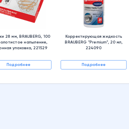
Корректирующая жидкость
Бумага офисная А4, 80 г/м
BRAUBERG "Premium", 20 мл,
500 л., марка С, СНЕГУРОЧК
224090
Россия, белизна 96%, 146
(CIE),110071
Подробнее
Подробнее