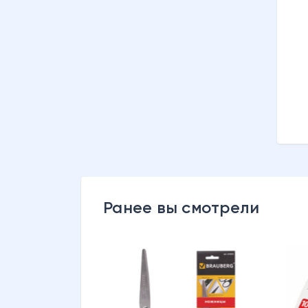
от
до
88.87
88.87
Ранее вы смотрели