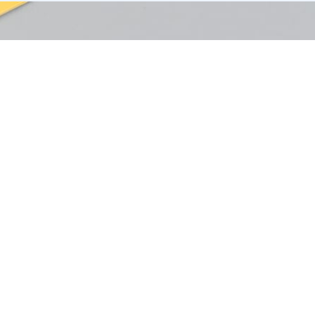
Осталис
Оставьте Ваш номер и 
течен
Имя
Телефон
Я согласен на обраб
персональных данны
От