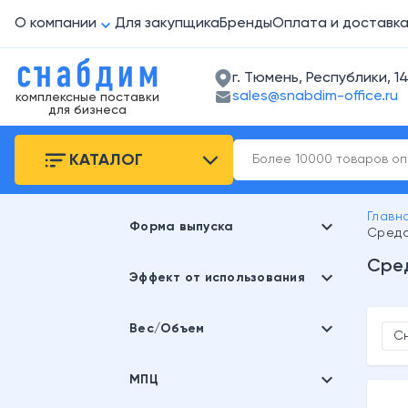
О компании
Для закупщика
Бренды
Оплата и доставк
г. Тюмень, Республики, 14
sales@snabdim-office.ru
комплексные поставки
для бизнеса
КАТАЛОГ
Главн
expand_more
Форма выпуска
Средс
Сред
expand_more
порошок
Эффект от использования
дезинфекция, отбеливание,
expand_more
Вес/Объем
удаление запаха
С
expand_more
600 г
МПЦ