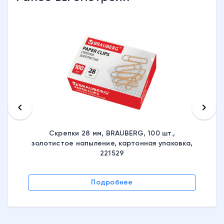
keyboard_arrow_left
keyboard_arrow_right
Скрепки 28 мм, BRAUBERG, 100 шт.,
золотистое напыление, картонная упаковка,
221529
Подробнее