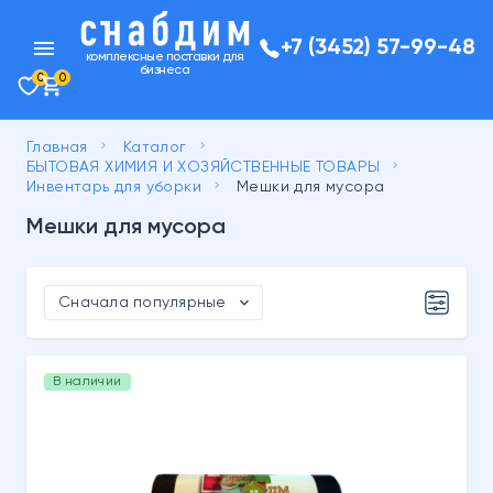
menu
+7 (3452) 57-99-48
комплексные поставки для
бизнеса
0
0
keyboard_arrow_right
keyboard_arrow_right
Главная
Каталог
keyboard_arrow_right
БЫТОВАЯ ХИМИЯ И ХОЗЯЙСТВЕННЫЕ ТОВАРЫ
keyboard_arrow_right
Инвентарь для уборки
Мешки для мусора
Мешки для мусора
expand_more
Сначала популярные
В наличии