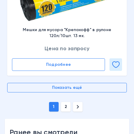
Мешки для мусора "Крепакофф" в рулоне
120л/10шт. 13 мк.
Цена по запросу
Подробнее
Показать ещё
chevron_right
1
2
Ранее вы смотрели