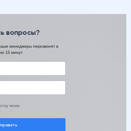
ь вопросы?
наши менеджеры перезвонят в
ие 15 минут
отку моих
х
править