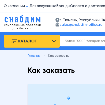
О компании
Для закупщика
Бренды
Оплата и доставк
г. Тюмень, Республики, 14
sales@snabdim-office.ru
комплексные поставки
для бизнеса
КАТАЛОГ
keyboard_arrow_right
Главная
Как заказать
Как заказать