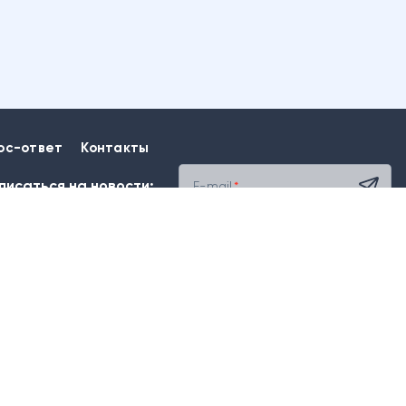
ос-ответ
Контакты
писаться на новости:
E-mail
Наш офис: 625026, Тюмень,
Республики, д.145, оф.603
Работаем с 9:00 до 18:00
sales@snabdim-office.ru