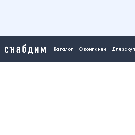
Каталог
О компании
Для заку
БЫТОВАЯ ХИМИЯ И ХОЗЯЙСТВЕННЫЕ ТОВАРЫ
КАНЦЕЛЯРСКИЕ ТОВАРЫ
СЕНСОРНЫЕ КОМНАТЫ
БУМАГА