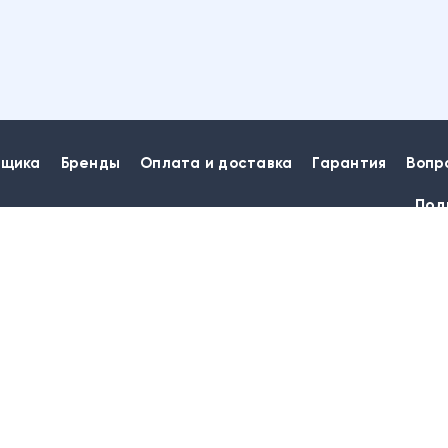
пщика
Бренды
Оплата и доставка
Гарантия
Вопр
Под
МЕБЕЛЬ
ТЕХНИКА И РАСХОДНЫЕ МАТЕРИАЛЫ
ОСНАЩЕНИЕ ШКОЛЫ