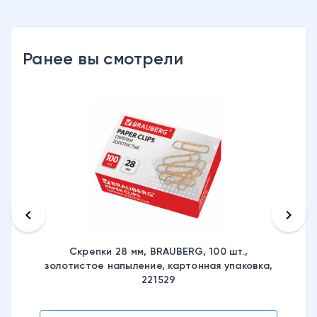
Ранее вы смотрели
keyboard_arrow_left
keyboard_arrow_right
Скрепки 28 мм, BRAUBERG, 100 шт.,
золотистое напыление, картонная упаковка,
221529