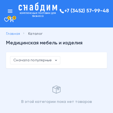
menu
+7 (3452) 57-99-48
комплексные поставки для
бизнеса
0
0
keyboard_arrow_right
Главная
Каталог
Медицинская мебель и изделия
expand_more
Сначала популярные
В этой категории пока нет товаров