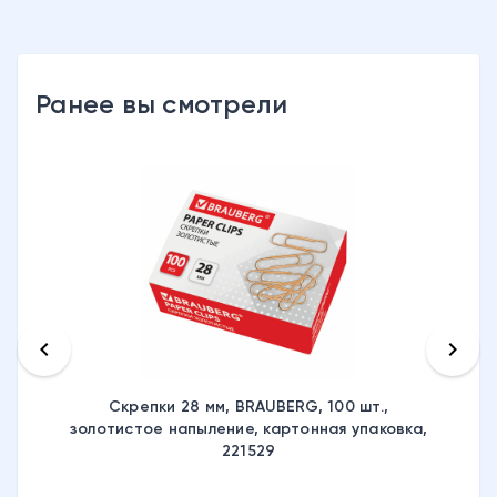
Ранее вы смотрели
keyboard_arrow_left
keyboard_arrow_right
Скрепки 28 мм, BRAUBERG, 100 шт.,
золотистое напыление, картонная упаковка,
221529