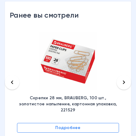
Ранее вы смотрели
keyboard_arrow_left
keyboard_arrow_right
Скрепки 28 мм, BRAUBERG, 100 шт.,
золотистое напыление, картонная упаковка,
221529
Подробнее