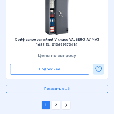
Сейф взломостойкий V класс VALBERG АЛМАЗ
1685 EL, S10699370414
Цена по запросу
Подробнее
Показать ещё
chevron_right
1
2