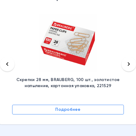
keyboard_arrow_left
keyboard_arrow_right
Скрепки 28 мм, BRAUBERG, 100 шт., золотистое
напыление, картонная упаковка, 221529
Подробнее