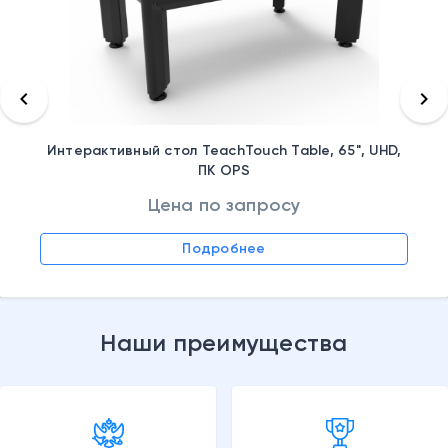
keyboard_arrow_left
keyboard_arrow_right
Интерактивный стол TeachTouch Table, 65", UHD,
ПК OPS
Цена по запросу
Подробнее
Наши преимущества