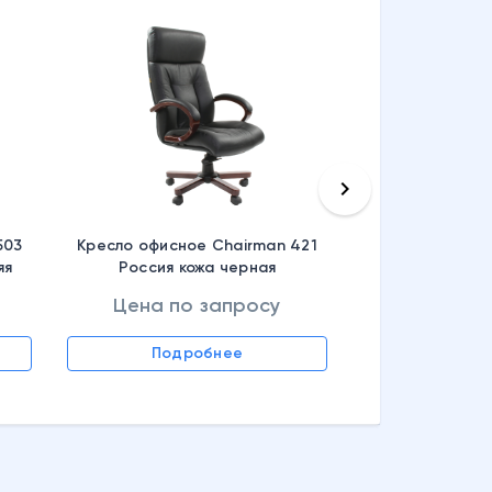
keyboard_arrow_right
503
Кресло офисное Chairman 421
яя
Россия кожа черная
ная
Цена по запросу
Цена по
Подробнее
Подр