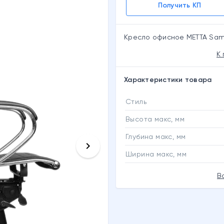
Получить КП
Кресло офисное МЕТТА Samu
К
Характеристики товара
Стиль
Высота макс, мм
Глубина макс, мм
keyboard_arrow_right
Ширина макс, мм
В