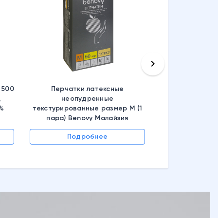
keyboard_arrow_right
 500
Перчатки латексные
,
неопудренные
6%
текстурированные размер M (1
пара) Benovy Малайзия
Подробнее
Подр