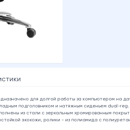
истики
едназначено для долгой работы за компьютером на дач
адным подголовником и натяжным сиденьем dual-reg. 
полнены из стали с зеркальным хромированным покрыти
стойкой экокожи, ролики - из полиамида с полиурета