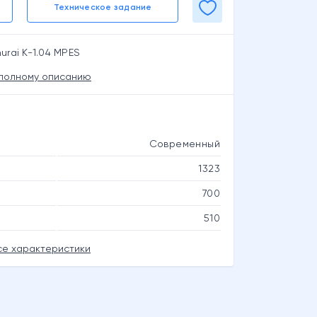
Техническое задание
rai K-1.04 MPES
 полному описанию
Современный
1323
700
510
се характеристики