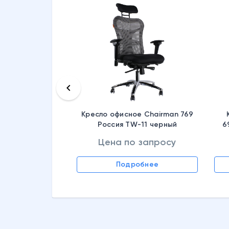
keyboard_arrow_left
Кресло офисное Chairman 769
Россия TW-11 черный
6
Цена по запросу
 запросу
Подробнее
обнее