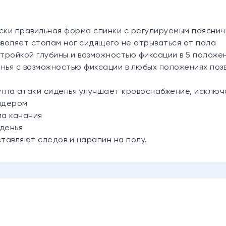
ки правильная форма спинки с регулируемым пояснич
воляет стопам ног сидящего не отрываться от пола
тройкой глубины и возможностью фиксации в 5 положе
нья с возможностью фиксации в любых положениях позв
угла атаки сиденья улучшает кровоснабжение, исклю
айдером
ма качания
иденья
тавляют следов и царапин на полу.