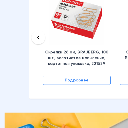
keyboard_arrow_left
Скрепки 28 мм, BRAUBERG, 100
К
шт., золотистое напыление,
B
картонная упаковка, 221529
Подробнее
обнее