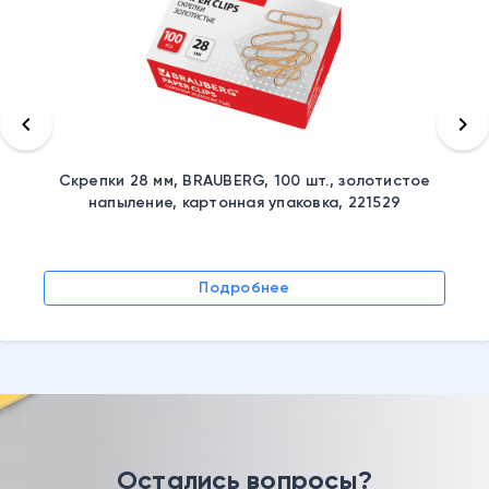
keyboard_arrow_left
keyboard_arrow_right
Скрепки 28 мм, BRAUBERG, 100 шт., золотистое
напыление, картонная упаковка, 221529
Подробнее
Остались вопросы?