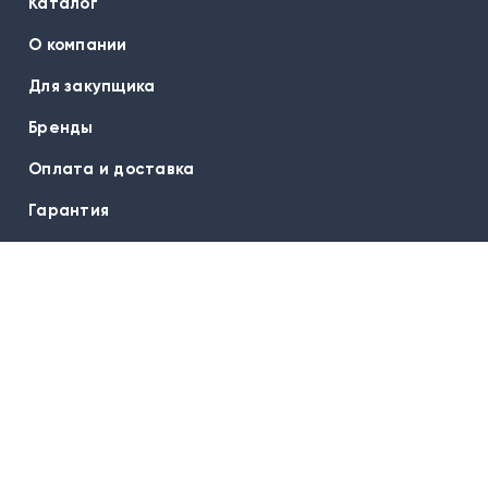
Каталог
О компании
Для закупщика
Бренды
Оплата и доставка
Гарантия
Вопрос-ответ
Контакты
Подписаться на новости:
E-mail
Наш офис: 625026, Тюмень,