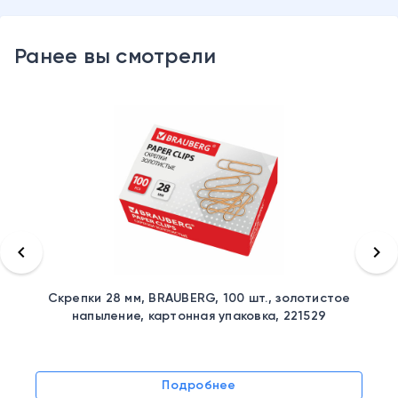
Ранее вы смотрели
keyboard_arrow_left
keyboard_arrow_right
Скрепки 28 мм, BRAUBERG, 100 шт., золотистое
напыление, картонная упаковка, 221529
Подробнее