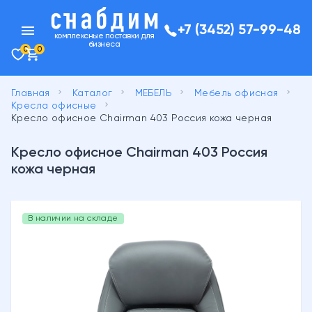
menu
+7 (3452) 57-99-48
комплексные поставки для
бизнеса
0
0
keyboard_arrow_right
keyboard_arrow_right
keyboard_arrow_right
keyboard_arrow_right
Главная
Каталог
МЕБЕЛЬ
Мебель офисная
keyboard_arrow_right
Кресла офисные
Кресло офисное Chairman 403 Россия кожа черная
Кресло офисное Chairman 403 Россия
кожа черная
В наличии на складе