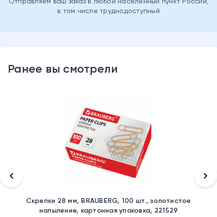
Отправляем ваш заказ в любой населенный пункт России,
в том числе труднодоступный
Ранее вы смотрели
keyboard_arrow_left
keyboard_arrow_right
Скрепки 28 мм, BRAUBERG, 100 шт., золотистое
напыление, картонная упаковка, 221529