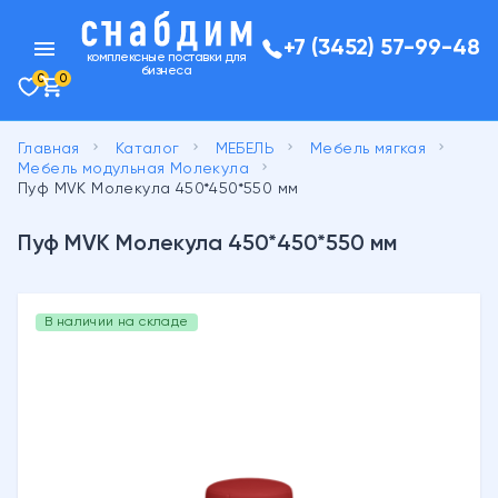
menu
+7 (3452) 57-99-48
комплексные поставки для
бизнеса
0
0
keyboard_arrow_right
keyboard_arrow_right
keyboard_arrow_right
keyboard_arrow_right
Главная
Каталог
МЕБЕЛЬ
Мебель мягкая
keyboard_arrow_right
Мебель модульная Молекула
Пуф MVK Молекула 450*450*550 мм
Пуф MVK Молекула 450*450*550 мм
В наличии на складе