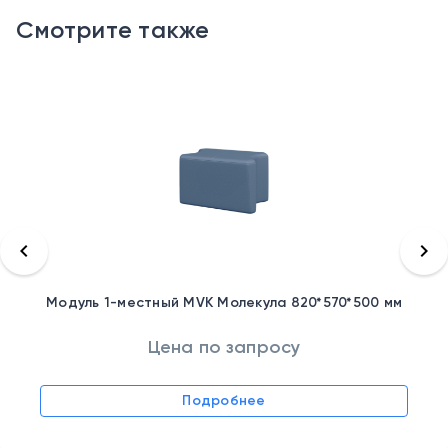
Смотрите также
keyboard_arrow_left
keyboard_arrow_right
Модуль 1-местный MVK Молекула 820*570*500 мм
Цена по запросу
Подробнее