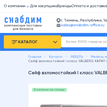
О компании
Для закупщика
Бренды
Оплата и доставк
г. Тюмень, Республики, 14
sales@snabdim-office.ru
комплексные поставки
для бизнеса
КАТАЛОГ
keyboard_arrow_right
keyboard_arrow_right
keyboard_arrow_right
Главная
Каталог
МЕБЕЛЬ
Мебель 
Сейф взломостойкий I класс VALBERG КАРАТ-
Сейф взломостойкий I класс VAL
В наличии на складе