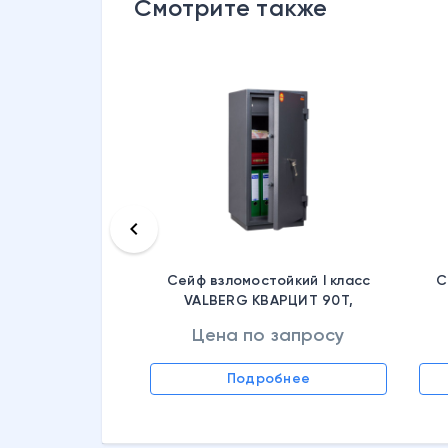
Смотрите также
keyboard_arrow_left
Сейф взломостойкий I класс
С
VALBERG КВАРЦИТ 90Т,
S10499360514
Цена по запросу
 запросу
Подробнее
обнее