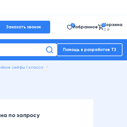
Корзина
0
0
Избранное
Заказать звонок
0 ₽
Помощь в разработке ТЗ
keyboard_arrow_right
йкие сейфы I класса
на по запросу