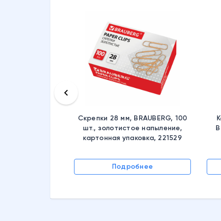
keyboard_arrow_left
Скрепки 28 мм, BRAUBERG, 100
К
шт., золотистое напыление,
B
картонная упаковка, 221529
Подробнее
обнее