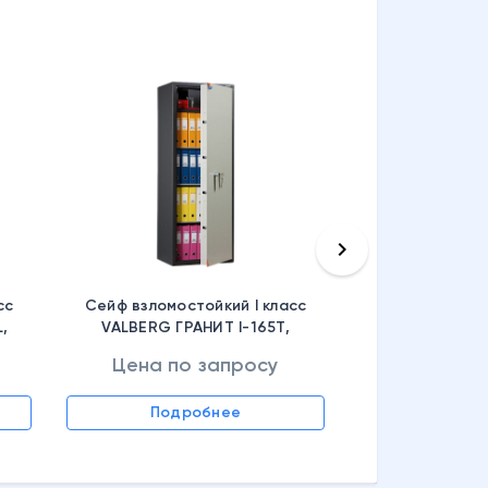
keyboard_arrow_right
сс
Сейф взломостойкий I класс
,
VALBERG ГРАНИТ I-165T,
S10499098543
Цена по запросу
Цена по
Подробнее
Подр