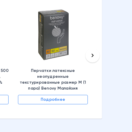
keyboard_arrow_right
 500
Перчатки латексные
,
неопудренные
6%
текстурированные размер M (1
пара) Benovy Малайзия
Подробнее
Подр