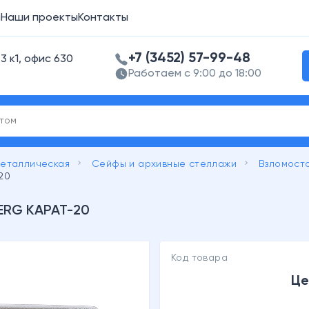
а
Наши проекты
Контакты
+7 (3452) 57-99-48
3 к1, офис 630
Работаем с 9:00 до 18:00
keyboard_arrow_right
keyboard_arrow_right
металлическая
Сейфы и архивные стеллажи
Взломосто
20
BERG КАРАТ-20
Код товара
Це