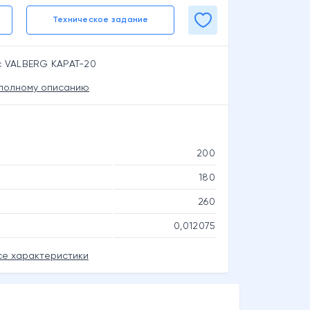
Техническое задание
с VALBERG КАРАТ-20
 полному описанию
200
180
260
0,012075
се характеристики