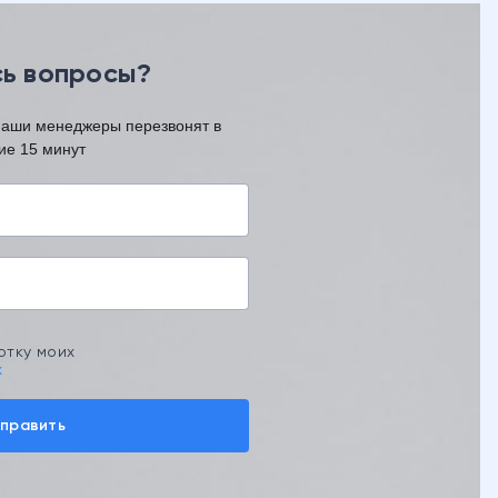
ь вопросы?
наши менеджеры перезвонят в
ие 15 минут
отку моих
х
править