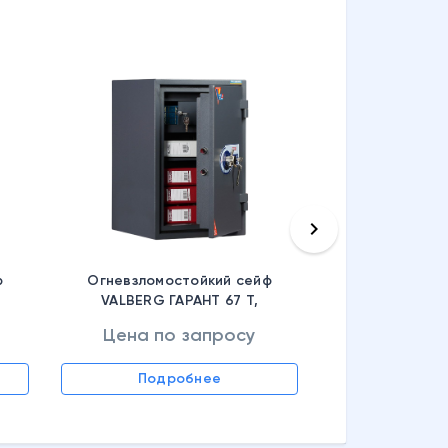
keyboard_arrow_right
ф
Огневзломостойкий сейф
VALBERG ГАРАНТ 67 T,
S10499260514
Цена по запросу
Цена по
Подробнее
Подр