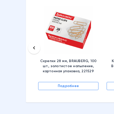
keyboard_arrow_left
Скрепки 28 мм, BRAUBERG, 100
К
шт., золотистое напыление,
B
картонная упаковка, 221529
Подробнее
обнее