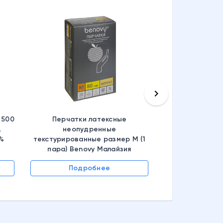
keyboard_arrow_right
 500
Перчатки латексные
,
неопудренные
6%
текстурированные размер M (1
пара) Benovy Малайзия
Подробнее
Подр