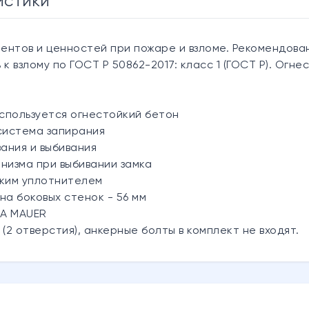
истики
нтов и ценностей при пожаре и взломе. Рекомендован
 к взлому по ГОСТ Р 50862-2017: класс 1 (ГОСТ Р). Огн
используется огнестойкий бетон
система запирания
вания и выбивания
низма при выбивании замка
йким уплотнителем
на боковых стенок - 56 мм
BA MAUER
(2 отверстия), анкерные болты в комплект не входят.