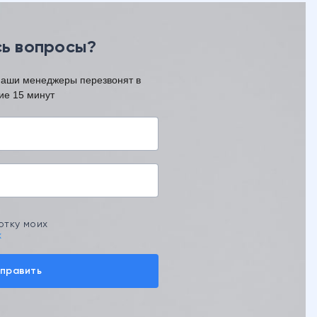
ь вопросы?
наши менеджеры перезвонят в
ие 15 минут
отку моих
х
править