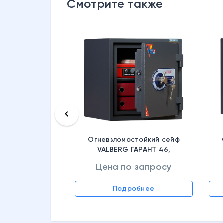
Смотрите также
keyboard_arrow_left
Огневзломостойкий сейф
VALBERG ГАРАНТ 46,
S10499240014
Цена по запросу
 запросу
Подробнее
обнее