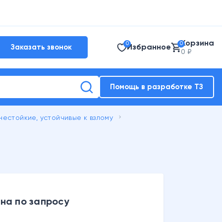
Корзина
0
0
Избранное
Заказать звонок
0 ₽
Помощь в разработке ТЗ
keyboard_arrow_right
естойкие, устойчивые к взлому
на по запросу