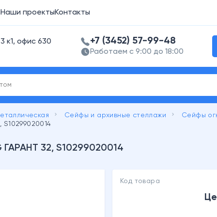
а
Наши проекты
Контакты
+7 (3452) 57-99-48
3 к1, офис 630
Работаем с 9:00 до 18:00
keyboard_arrow_right
keyboard_arrow_right
металлическая
Сейфы и архивные стеллажи
Сейфы огн
, S10299020014
 ГАРАНТ 32, S10299020014
Код товара
Це