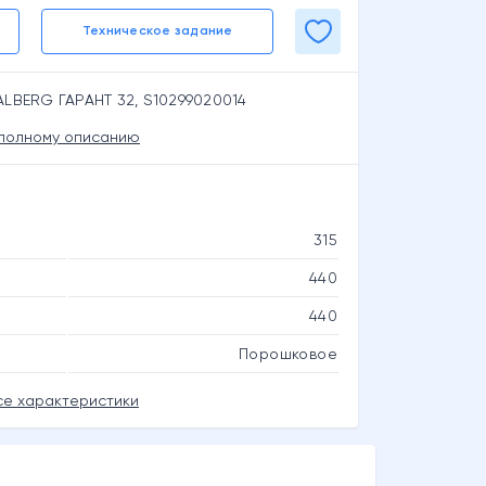
Техническое задание
LBERG ГАРАНТ 32, S10299020014
 полному описанию
315
440
440
Порошковое
се характеристики