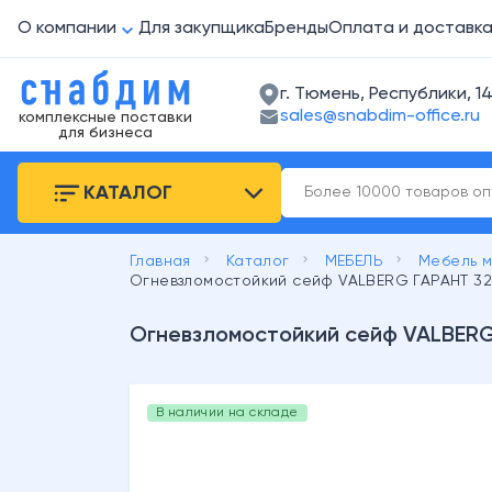
О компании
Для закупщика
Бренды
Оплата и доставк
г. Тюмень, Республики, 14
sales@snabdim-office.ru
комплексные поставки
для бизнеса
КАТАЛОГ
keyboard_arrow_right
keyboard_arrow_right
keyboard_arrow_right
Главная
Каталог
МЕБЕЛЬ
Мебель 
Огневзломостойкий сейф VALBERG ГАРАНТ 32
Огневзломостойкий сейф VALBERG
В наличии на складе