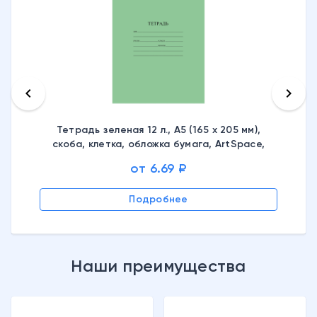
keyboard_arrow_left
keyboard_arrow_right
Тетрадь зеленая 12 л., А5 (165 х 205 мм),
скоба, клетка, обложка бумага, ArtSpace,
белизна 60-80%, Тш12кЭ_20189, 262153
от 6.69 ₽
Подробнее
Наши преимущества