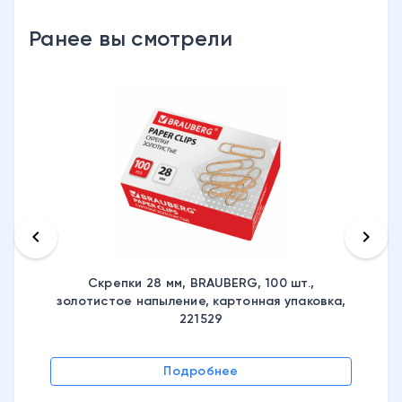
Ранее вы смотрели
keyboard_arrow_left
keyboard_arrow_right
Скрепки 28 мм, BRAUBERG, 100 шт.,
золотистое напыление, картонная упаковка,
221529
Подробнее