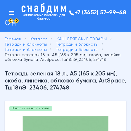
menu
+7 (3452) 57-99-48
комплексные поставки для
бизнеса
0
0
keyboard_arrow_right
keyboard_arrow_right
keyboard_arrow_right
Главная
Каталог
КАНЦЕЛЯРСКИЕ ТОВАРЫ
keyboard_arrow_right
keyboard_arrow_right
Тетради и блокноты
Тетради и блокноты
keyboard_arrow_right
keyboard_arrow_right
Тетради и блокноты
Тетради и блокноты
Тетрадь зеленая 18 л., А5 (165 х 205 мм), скоба, линейка,
обложка бумага, ArtSpace, Тш18лЭ_23406, 274748
Тетрадь зеленая 18 л., А5 (165 х 205 мм),
скоба, линейка, обложка бумага, ArtSpace,
Тш18лЭ_23406, 274748
В наличии на складе