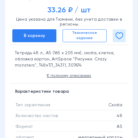
33.26 ₽ / шт
Цена указана для Тюмени, без учета доставки в
регионы
Техническое
В корзину
задание
Тетрадь 48 л., А5 (165 х 205 мм), скоба, клетка,
обложка картон, ArtSpace "Рисунки. Crazy
monsters", Т48кТЛ_34311, 307674
К полному описанию
Характеристики товара
Тип скрепления
Скоба
Количество листов
48
Формат
А5
обложка
мелованный картон