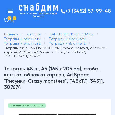
menu
+7 (3452) 57-99-48
комплексные поставки для
бизнеса
0
0
keyboard_arrow_right
keyboard_arrow_right
keyboard_arrow_right
Главная
Каталог
КАНЦЕЛЯРСКИЕ ТОВАРЫ
keyboard_arrow_right
keyboard_arrow_right
Тетради и блокноты
Тетради и блокноты
keyboard_arrow_right
keyboard_arrow_right
Тетради и блокноты
Тетради и блокноты
Тетрадь 48 л., А5 (165 х 205 мм), скоба, клетка, обложка
картон, ArtSpace "Рисунки. Crazy monsters",
Т48кТЛ_34311, 307674
Тетрадь 48 л., А5 (165 х 205 мм), скоба,
клетка, обложка картон, ArtSpace
"Рисунки. Crazy monsters", Т48кТЛ_34311,
307674
В наличии на складе