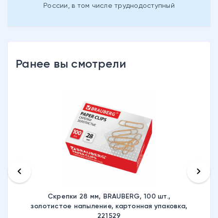
России, в том числе труднодоступный
Ранее вы смотрели
keyboard_arrow_left
keyboard_arrow_right
Скрепки 28 мм, BRAUBERG, 100 шт.,
золотистое напыление, картонная упаковка,
221529