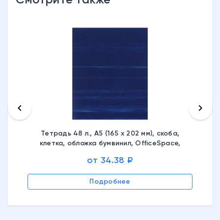
Смотрите также
keyboard_arrow_left
keyboard_arrow_right
Тетрадь 48 л., А5 (165 х 202 мм), скоба,
клетка, обложка бумвинил, OfficeSpace,
Т5бв48кЭ_8948, 226897
от 34.38 ₽
Подробнее