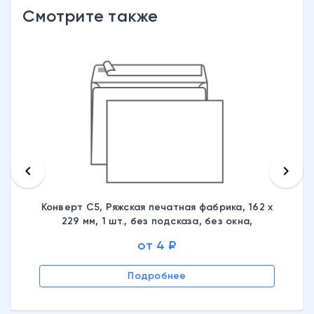
Смотрите также
keyboard_arrow_left
keyboard_arrow_right
Конверт С5, Ряжская печатная фабрика, 162 х
229 мм, 1 шт., без подсказа, без окна,
отрывная лента, 4607122770826
от 4 ₽
Подробнее