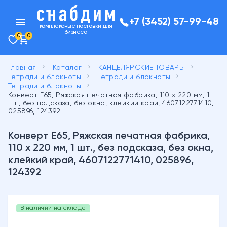
menu
+7 (3452) 57-99-48
комплексные поставки для
бизнеса
0
0
keyboard_arrow_right
keyboard_arrow_right
keyboard_arrow_right
Главная
Каталог
КАНЦЕЛЯРСКИЕ ТОВАРЫ
keyboard_arrow_right
keyboard_arrow_right
Тетради и блокноты
Тетради и блокноты
keyboard_arrow_right
Тетради и блокноты
Конверт Е65, Ряжская печатная фабрика, 110 х 220 мм, 1
шт., без подсказа, без окна, клейкий край, 4607122771410,
025896, 124392
Конверт Е65, Ряжская печатная фабрика,
110 х 220 мм, 1 шт., без подсказа, без окна,
клейкий край, 4607122771410, 025896,
124392
В наличии на складе