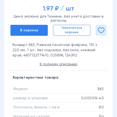
1.97 ₽ / шт
Цена указана для Тюмени, без учета доставки в
регионы
Техническое
В корзину
задание
Конверт Е65, Ряжская печатная фабрика, 110 х
220 мм, 1 шт., без подсказа, без окна, клейкий
край, 4607122771410, 025896, 124392
К полному описанию
Характеристики товара
Формат
Е65
размер в упаковке
0,000014 м3
Плотность бумаги, г/кв.м
80
Наличие на складе
Да