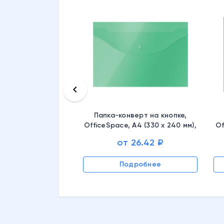
keyboard_arrow_left
Папка-конверт на кнопке,
OfficeSpace, А4 (330 х 240 мм),
Of
толщина пластика 120 мкм,
от 26.42 ₽
зеленая, 281218
Подробнее
дробнее