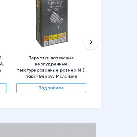
keyboard_arrow_right
2,
Перчатки латексные
А,
неопудренные
%
текстурированные размер M (1
пара) Benovy Малайзия
Подробнее
Подроб