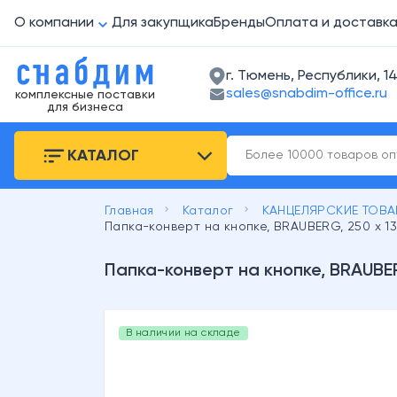
О компании
Для закупщика
Бренды
Оплата и доставк
г. Тюмень, Республики, 14
sales@snabdim-office.ru
комплексные поставки
для бизнеса
КАТАЛОГ
keyboard_arrow_right
keyboard_arrow_right
Главная
Каталог
КАНЦЕЛЯРСКИЕ ТОВ
Папка-конверт на кнопке, BRAUBERG, 250 х 135
Папка-конверт на кнопке, BRAUBERG
В наличии на складе