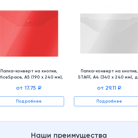
Папка-конверт на кнопке,
Папка-конверт на кнопке,
ficeSpace, А5 (190 х 240 мм),
STAFF, А4 (340 х 240 мм), 
толщина пластика 150 мкм,
100 л., толщина пластика 0,
от 17.75 ₽
от 29.11 ₽
красная, 267530
мм, прозрачная, 225173
Подробнее
Подробнее
Наши преимущества