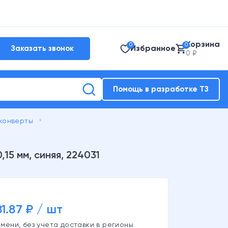
Корзина
0
0
Избранное
Заказать звонок
0 ₽
Помощь в разработке ТЗ
keyboard_arrow_right
конверты
15 мм, синяя, 224031
81.87 ₽ / шт
мени, без учета доставки в регионы