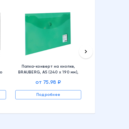
keyboard_arrow_right
Папка-конверт на кнопке,
до
BRAUBERG, А5 (240 х 190 мм),
12
до 100 л., толщина пластика
от 75.98 ₽
0,15 мм, зеленая, 224025
Подробнее
Подроб