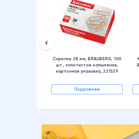
keyboard_arrow_left
Скрепки 28 мм, BRAUBERG, 100
шт., золотистое напыление,
картонная упаковка, 221529
Подробнее
дробнее