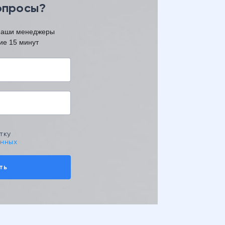
опросы?
 наши менеджеры
ие 15 минут
тку
анных
ть