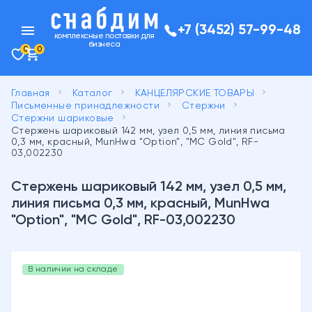
menu
+7 (3452) 57-99-48
комплексные поставки для
бизнеса
0
0
keyboard_arrow_right
keyboard_arrow_right
keyboard_arrow_right
Главная
Каталог
КАНЦЕЛЯРСКИЕ ТОВАРЫ
keyboard_arrow_right
keyboard_arrow_right
Письменные принадлежности
Стержни
keyboard_arrow_right
Стержни шариковые
Стержень шариковый 142 мм, узел 0,5 мм, линия письма
0,3 мм, красный, MunHwa "Option", "MC Gоld", RF-
03,002230
Стержень шариковый 142 мм, узел 0,5 мм,
линия письма 0,3 мм, красный, MunHwa
"Option", "MC Gоld", RF-03,002230
В наличии на складе