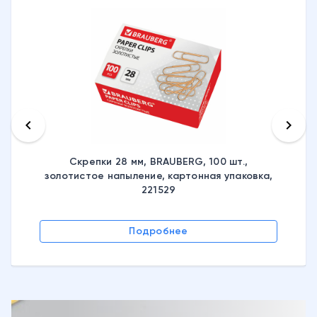
keyboard_arrow_left
keyboard_arrow_right
Скрепки 28 мм, BRAUBERG, 100 шт.,
золотистое напыление, картонная упаковка,
221529
Подробнее