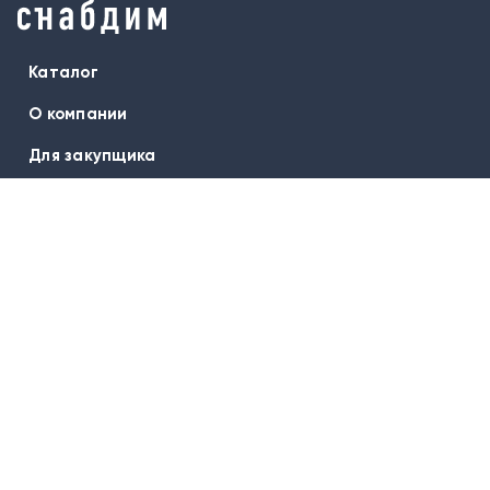
Каталог
О компании
Для закупщика
Бренды
Оплата и доставка
Гарантия
Вопрос-ответ
Контакты
Подписаться на новости:
E-mail