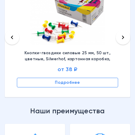
keyboard_arrow_left
keyboard_arrow_right
Кнопки-гвоздики силовые 25 мм, 50 шт.,
цветные, Silwerhof, картонная коробка,
502017, 426568
от 38 ₽
Подробнее
Наши преимущества