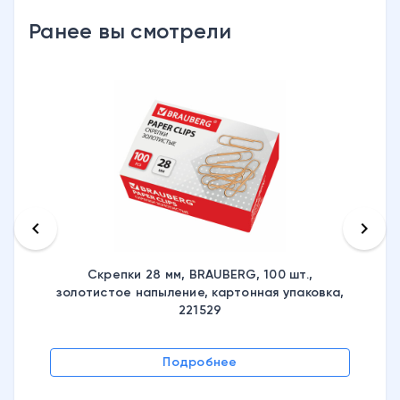
Ранее вы смотрели
keyboard_arrow_left
keyboard_arrow_right
Скрепки 28 мм, BRAUBERG, 100 шт.,
золотистое напыление, картонная упаковка,
221529
Подробнее