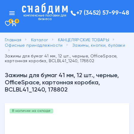
menu
+7 (3452) 57-99-48
комплексные поставки для
бизнеса
0
0
keyboard_arrow_right
keyboard_arrow_right
keyboard_arrow_right
Главная
Каталог
КАНЦЕЛЯРСКИЕ ТОВАРЫ
keyboard_arrow_right
Офисные принадлежности
Зажимы, кнопки, булавки
keyboard_arrow_right
Зажимы для бумаг 41 мм, 12 шт., черные, OfficeSpace,
картонная коробка, BCLBL41_1240, 178802
Зажимы для бумаг 41 мм, 12 шт., черные,
OfficeSpace, картонная коробка,
BCLBL41_1240, 178802
В наличии на складе