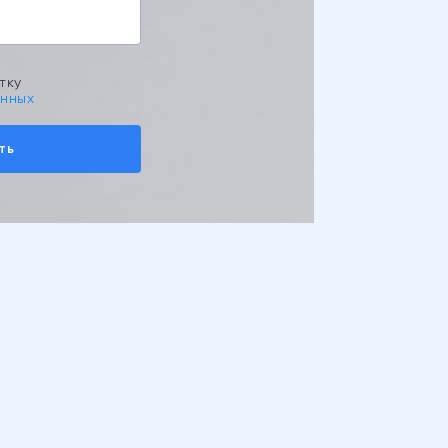
тку
анных
ть