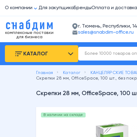
О компании
Для закупщика
Бренды
Оплата и доставк
г. Тюмень, Республики, 14
sales@snabdim-office.ru
комплексные поставки
для бизнеса
КАТАЛОГ
keyboard_arrow_right
keyboard_arrow_right
Главная
Каталог
КАНЦЕЛЯРСКИЕ ТОВ
Скрепки 28 мм, OfficeSpace, 100 шт., без пок
Скрепки 28 мм, OfficeSpace, 100 ш
В наличии на складе