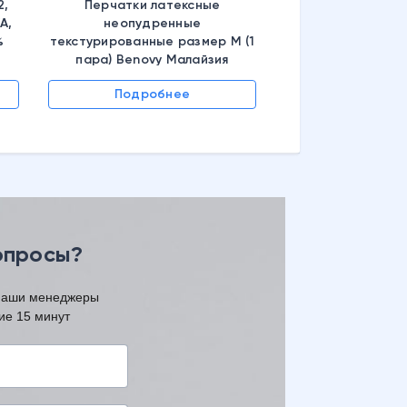
2,
Перчатки латексные
А,
неопудренные
%
текстурированные размер M (1
пара) Benovy Малайзия
Подробнее
Подроб
опросы?
 наши менеджеры
ие 15 минут