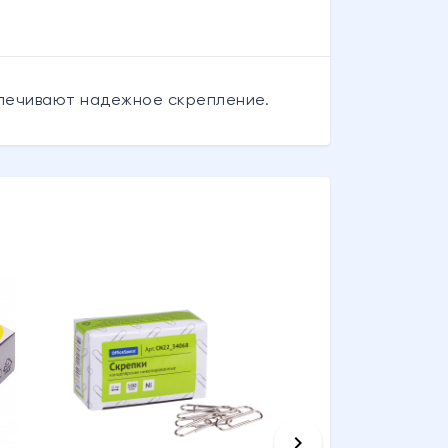
спечивают надежное скрепление.
keyboard_arrow_right