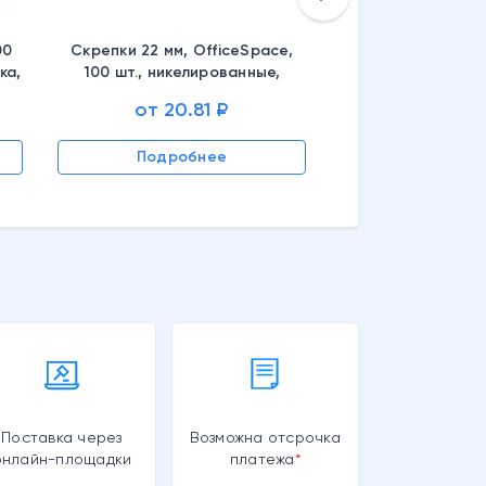
00
Скрепки 22 мм, OfficeSpace,
ка,
100 шт., никелированные,
картонная упаковка,
от 20.81 ₽
CN22_34068, 306917
Подробнее
Подроб
Поставка через
Возможна отсрочка
онлайн-площадки
платежа