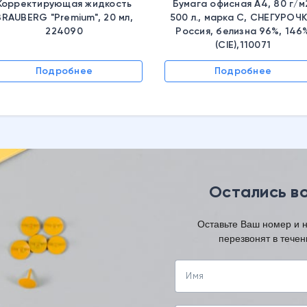
Корректирующая жидкость
Бумага офисная А4, 80 г/м
BRAUBERG "Premium", 20 мл,
500 л., марка С, СНЕГУРОЧК
224090
Россия, белизна 96%, 146
(CIE),110071
Подробнее
Подробнее
Остались в
Оставьте Ваш номер и
перезвонят в течен
Имя