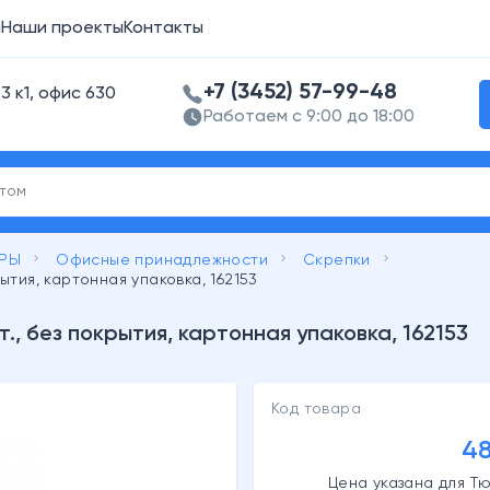
а
Наши проекты
Контакты
+7 (3452) 57-99-48
3 к1, офис 630
Работаем с 9:00 до 18:00
keyboard_arrow_right
keyboard_arrow_right
keyboard_arrow_right
АРЫ
Офисные принадлежности
Скрепки
рытия, картонная упаковка, 162153
т., без покрытия, картонная упаковка, 162153
Код товара
48
Цена указана для Тю