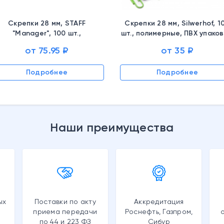
Скрепки 28 мм, STAFF
Скрепки 28 мм, Silwerhof, 1
"Manager", 100 шт.,
шт., полимерные, ПВХ упаков
пластиковые, картонная
492022, 1192346
от 75.95 ₽
от 35 ₽
коробка, 226821
Подробнее
Подробнее
Наши преимущества
ых
Поставки по акту
Аккредитация
приема передачи
Роснефть, Газпром,
по 44 и 223 ФЗ
Сибур