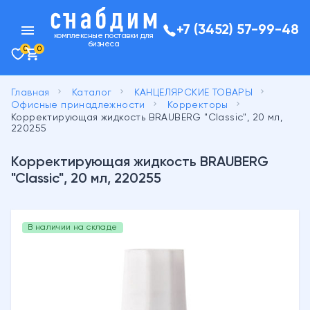
menu
+7 (3452) 57-99-48
комплексные поставки для
бизнеса
0
0
keyboard_arrow_right
keyboard_arrow_right
keyboard_arrow_right
Главная
Каталог
КАНЦЕЛЯРСКИЕ ТОВАРЫ
keyboard_arrow_right
keyboard_arrow_right
Офисные принадлежности
Корректоры
Корректирующая жидкость BRAUBERG "Classic", 20 мл,
220255
Корректирующая жидкость BRAUBERG
"Classic", 20 мл, 220255
В наличии на складе