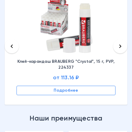
keyboard_arrow_left
keyboard_arrow_right
Клей-карандаш BRAUBERG "Crystal", 15 г, PVP,
224337
от 113.16 ₽
Подробнее
Наши преимущества