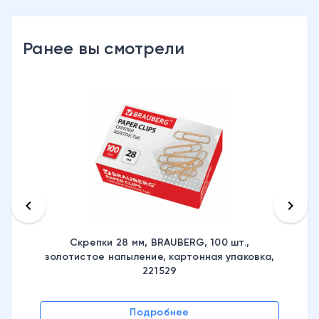
Ранее вы смотрели
keyboard_arrow_left
keyboard_arrow_right
Скрепки 28 мм, BRAUBERG, 100 шт.,
золотистое напыление, картонная упаковка,
221529
Подробнее