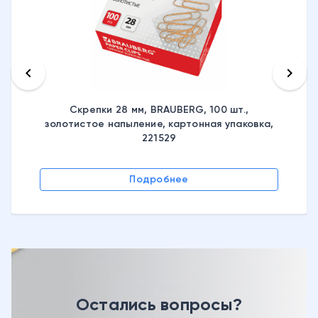
keyboard_arrow_left
keyboard_arrow_right
Скрепки 28 мм, BRAUBERG, 100 шт.,
золотистое напыление, картонная упаковка,
221529
Подробнее
Остались вопросы?