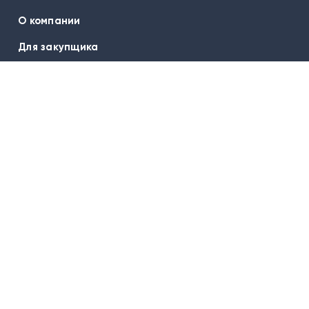
О компании
Для закупщика
Бренды
Оплата и доставка
Гарантия
Вопрос-ответ
Контакты
Подписаться на новости:
E-mail
Наш офис: 625026, Тюмень,