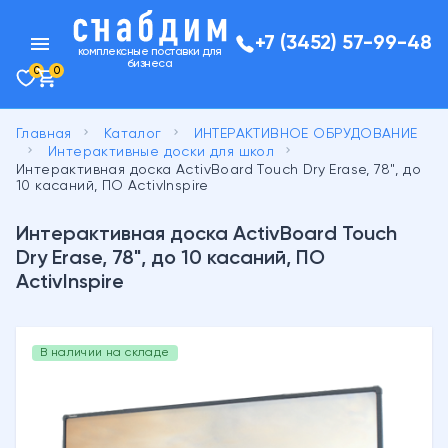
menu
+7 (3452) 57-99-48
комплексные поставки для
бизнеса
0
0
keyboard_arrow_right
keyboard_arrow_right
Главная
Каталог
ИНТЕРАКТИВНОЕ ОБРУДОВАНИЕ
keyboard_arrow_right
keyboard_arrow_right
Интерактивные доски для школ
Интерактивная доска ActivBoard Touch Dry Erase, 78", до
10 касаний, ПО ActivInspire
Интерактивная доска ActivBoard Touch
Dry Erase, 78", до 10 касаний, ПО
ActivInspire
В наличии на складе