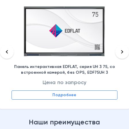
keyboard_arrow_left
keyboard_arrow_right
Панель интерактивная EDFLAT, серия UH 3 75, со
встроенной камерой, без OPS, EDF75UH 3
Цена по запросу
Подробнее
Наши преимущества