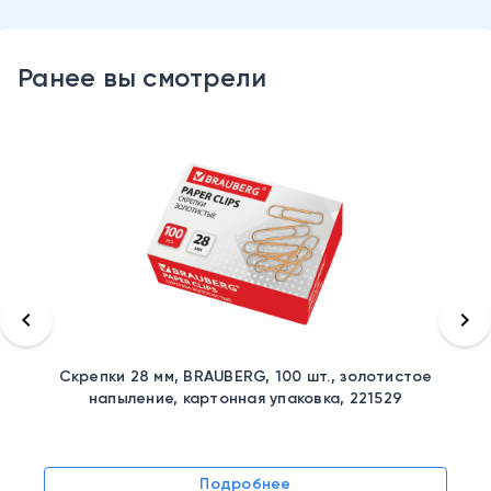
Ранее вы смотрели
keyboard_arrow_left
keyboard_arrow_right
Скрепки 28 мм, BRAUBERG, 100 шт., золотистое
напыление, картонная упаковка, 221529
Подробнее