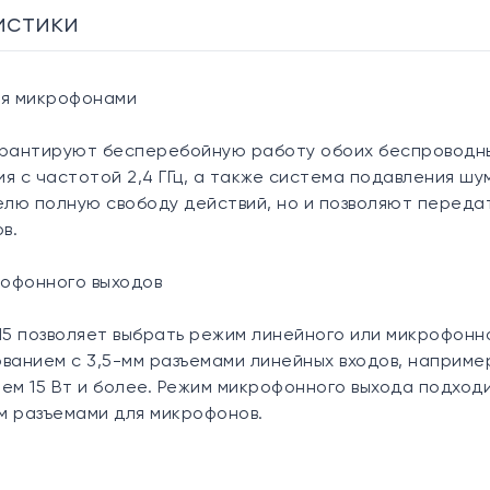
истики
мя микрофонами
арантируют бесперебойную работу обоих беспроводны
я с частотой 2,4 ГГц, а также система подавления ш
лю полную свободу действий, но и позволяют передат
в.
рофонного выходов
5 позволяет выбрать режим линейного или микрофонно
ванием с 3,5-мм разъемами линейных входов, например
м 15 Вт и более. Режим микрофонного выхода подход
м разъемами для микрофонов.