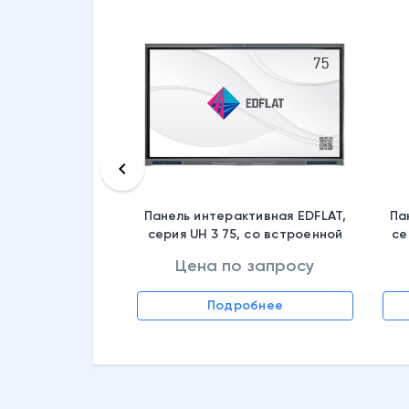
keyboard_arrow_left
Панель интерактивная EDFLAT,
Па
серия UH 3 75, со встроенной
се
камерой, без OPS, EDF75UH 3
ка
Цена по запросу
 запросу
Подробнее
обнее