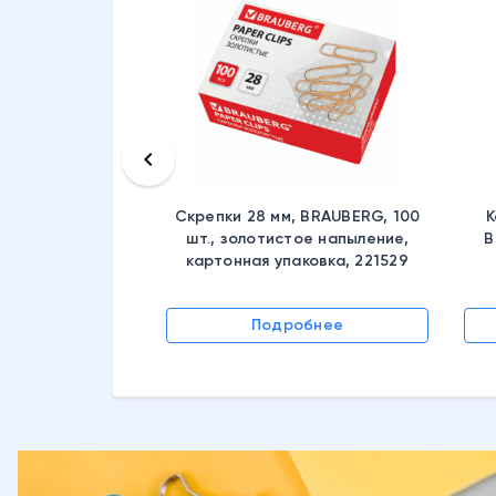
keyboard_arrow_left
Скрепки 28 мм, BRAUBERG, 100
К
шт., золотистое напыление,
B
картонная упаковка, 221529
Подробнее
обнее