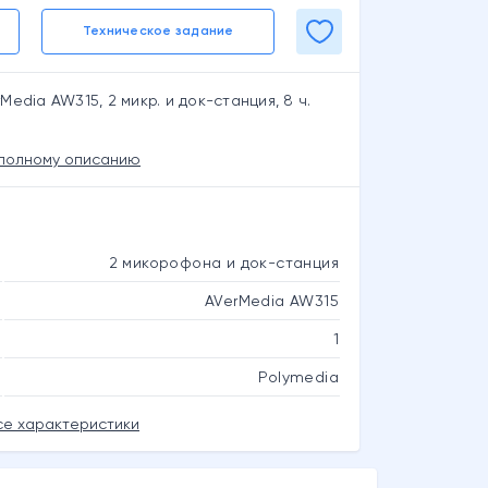
Техническое задание
edia AW315, 2 микр. и док-станция, 8 ч.
 полному описанию
2 микорофона и док-станция
AVerMedia AW315
1
Polymedia
се характеристики