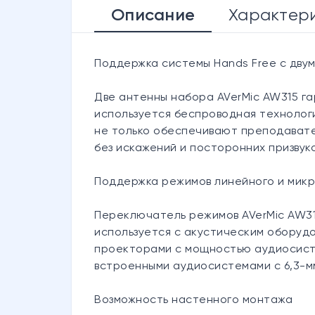
Описание
Характер
Поддержка системы Hands Free с дву
Две антенны набора AVerMic AW315 г
используется беспроводная технологи
не только обеспечивают преподавате
без искажений и посторонних призвуко
Поддержка режимов линейного и мик
Переключатель режимов AVerMic AW31
используется c акустическим оборудо
проекторами с мощностью аудиосисте
встроенными аудиосистемами с 6,3-м
Возможность настенного монтажа