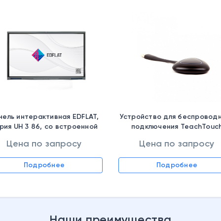
нель интерактивная EDFLAT,
Устройство для беспровод
рия UH 3 86, со встроенной
подключения TeachTouc
мерой, без OPS, EDF86UH 3
Connect, USB-A 2.0 x2, 8 x 18
Цена по запросу
Цена по запросу
см
Подробнее
Подробнее
Наши преимущества