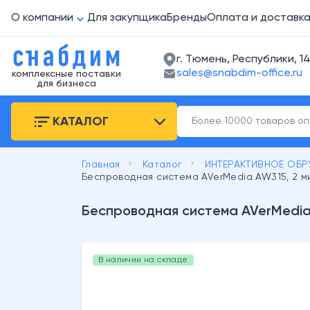
О компании
Для закупщика
Бренды
Оплата и доставк
г. Тюмень, Республики, 14
sales@snabdim-office.ru
комплексные поставки
для бизнеса
КАТАЛОГ
keyboard_arrow_right
keyboard_arrow_right
Главная
Каталог
ИНТЕРАКТИВНОЕ ОБР
Беспроводная система AVerMedia AW315, 2 ми
Беспроводная система AVerMedia A
В наличии на складе