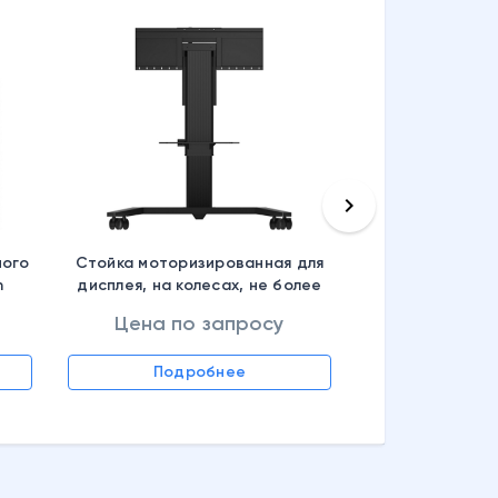
keyboard_arrow_right
ного
Стойка моторизированная для
h
дисплея, на колесах, не более
 x 2
75 дюймов
Цена по запросу
Цена по
Подробнее
Подр