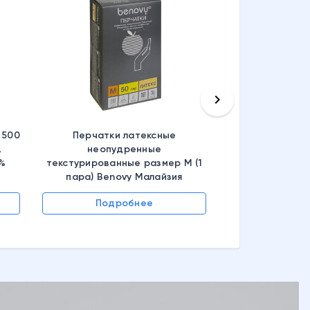
keyboard_arrow_right
 500
Перчатки латексные
,
неопудренные
6%
текстурированные размер M (1
пара) Benovy Малайзия
Подробнее
Подр