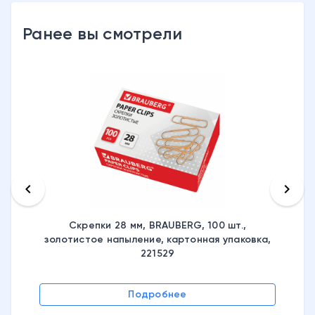
Ранее вы смотрели
keyboard_arrow_left
keyboard_arrow_right
Скрепки 28 мм, BRAUBERG, 100 шт.,
золотистое напыление, картонная упаковка,
221529
Подробнее