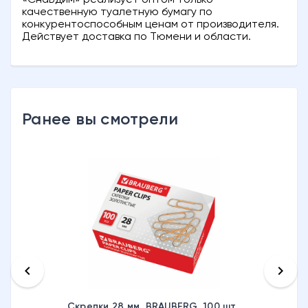
качественную туалетную бумагу по
конкурентоспособным ценам от производителя.
Действует доставка по Тюмени и области.
Ранее вы смотрели
keyboard_arrow_left
keyboard_arrow_right
Скрепки 28 мм, BRAUBERG, 100 шт.,